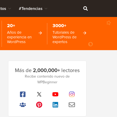
tos
#Tendencias
20+
3000+
Años de
Tutoriales de
experiencia en
WordPress de
WordPress
expertos
Barra
Más de
2,000,000+
lectores
lateral
Recibe contenido nuevo de
principal
WPBeginner