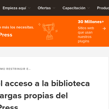
Empieza aquí
Ofertas
Capacitación
Produc
30 Millones+
 más los necesitas.
Sitios web
que usan
Press
nuestros
plugins
GIR EL ACCESO A LA BIBLIOTECA DE MEDIOS A LAS CARGAS PROPIAS DEL USUARIO EN WORDPRESS
l acceso a la biblioteca
argas propias del
Press