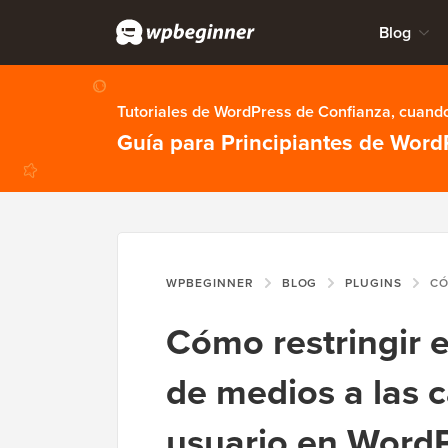
Blog
Tutoriales de WordPress de Confianza, cuando
Guía para Principiantes de Word
WPBEGINNER
BLOG
PLUGINS
CÓMO RESTRIN
Cómo restringir e
de medios a las c
usuario en Word