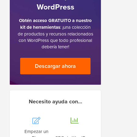
WordPress
Obtén acceso GRATUITO a nuestro
kit de herramientas
: ¡una colección
de productos y recursos relacionados
con WordPress que todo profesional
debería tener!
Descargar ahora
Necesito ayuda con…
Empezar un