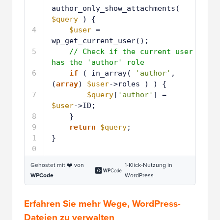
author_only_show_attachments( 
$query
) {
4
$user
= 
wp_get_current_user();
5
// Check if the current user 
has the 'author' role
6
if
( in_array( 
'author'
, 
(
array
) 
$user
->roles ) ) {
7
$query
[
'author'
] = 
$user
->ID;
8
}
9
return
$query
;
1
}
0
Gehostet mit ❤️ von
1-Klick-Nutzung in
WPCode
WordPress
Erfahren Sie mehr Wege, WordPress-
Dateien zu verwalten