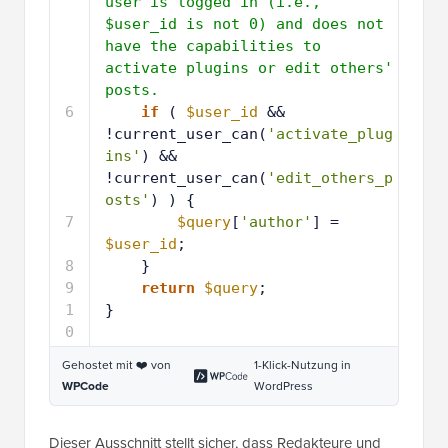
user is logged in (i.e., 
$user_id is not 0) and does not 
have the capabilities to 
activate plugins or edit others' 
posts.
6
if
( 
$user_id
&& 
!current_user_can(
'activate_plug
ins'
) && 
!current_user_can(
'edit_others_p
osts'
) ) {
7
$query
[
'author'
] = 
$user_id
;
8
}
9
return
$query
;
1
} 
0
Gehostet mit ❤️ von
1-Klick-Nutzung in
WPCode
WordPress
Dieser Ausschnitt stellt sicher, dass Redakteure und