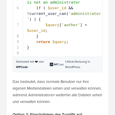
is not an administrator
6
if
( 
$user_id
&& 
!current_user_can(
'administrator
'
) ) {
7
$query
[
'author'
] = 
$user_id
;
8
}
9
return
$query
;
1
}
0
Gehostet mit ❤️ von
1-Klick-Nutzung in
WPCode
WordPress
Das bedeutet, dass normale Benutzer nur ihre
eigenen Mediendateien sehen und verwalten können,
während Administratoren weiterhin alle Dateien sehen
und verwalten können.
Option 2: Einschränken des Zugriffs auf