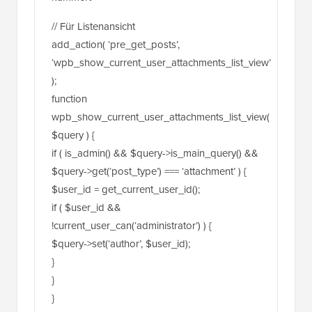
// Für Listenansicht
add_action( ‘pre_get_posts’,
‘wpb_show_current_user_attachments_list_view’
);
function
wpb_show_current_user_attachments_list_view(
$query ) {
if ( is_admin() && $query->is_main_query() &&
$query->get(‘post_type’) === ‘attachment’ ) {
$user_id = get_current_user_id();
if ( $user_id &&
!current_user_can(‘administrator’) ) {
$query->set(‘author’, $user_id);
}
}
}