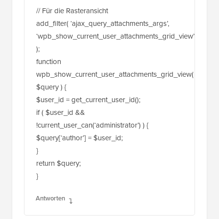
// Für die Rasteransicht
add_filter( ‘ajax_query_attachments_args’,
‘wpb_show_current_user_attachments_grid_view’
);
function
wpb_show_current_user_attachments_grid_view(
$query ) {
$user_id = get_current_user_id();
if ( $user_id &&
!current_user_can(‘administrator’) ) {
$query[‘author’] = $user_id;
}
return $query;
}
Antworten