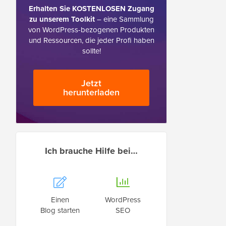
Erhalten Sie KOSTENLOSEN Zugang
zu unserem Toolkit
– eine Sammlung
von WordPress-bezogenen Produkten
und Ressourcen, die jeder Profi haben
sollte!
Jetzt
herunterladen
Ich brauche Hilfe bei…
Einen
WordPress
Blog starten
SEO