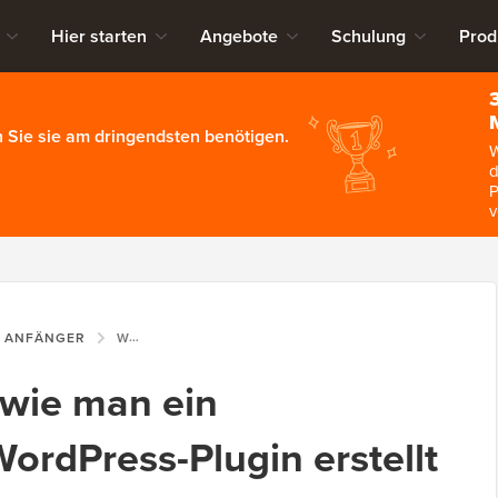
Hier starten
Angebote
Schulung
Prod
 Sie sie am dringendsten benötigen.
W
d
P
v
R ANFÄNGER
WAS, WARUM UND WIE MAN EIN SITESPEZIFISCHES WORDPRESS-PLUGIN ERSTELLT
wie man ein
WordPress-Plugin erstellt