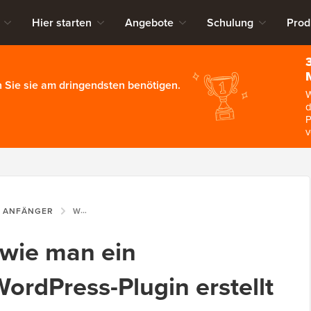
Hier starten
Angebote
Schulung
Prod
 Sie sie am dringendsten benötigen.
W
d
P
v
R ANFÄNGER
WAS, WARUM UND WIE MAN EIN SITESPEZIFISCHES WORDPRESS-PLUGIN ERSTELLT
wie man ein
WordPress-Plugin erstellt