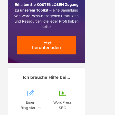
Erhalten Sie KOSTENLOSEN Zugang
zu unserem Toolkit
– eine Sammlung
von WordPress-bezogenen Produkten
und Ressourcen, die jeder Profi haben
sollte!
Jetzt
herunterladen
Ich brauche Hilfe bei…
Einen
WordPress
Blog starten
SEO