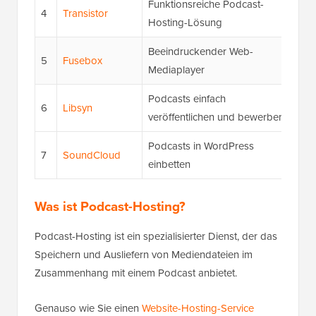
Funktionsreiche Podcast-
Ab 
4
Transistor
Hosting-Lösung
Dow
Beeindruckender Web-
5
Fusebox
Ab 
Mediaplayer
Podcasts einfach
Ab 
6
Libsyn
veröffentlichen und bewerben
neu
Podcasts in WordPress
Fre
7
SoundCloud
einbetten
Pro
Was ist Podcast-Hosting?
Podcast-Hosting ist ein spezialisierter Dienst, der das
Speichern und Ausliefern von Mediendateien im
Zusammenhang mit einem Podcast anbietet.
Genauso wie Sie einen
Website-Hosting-Service