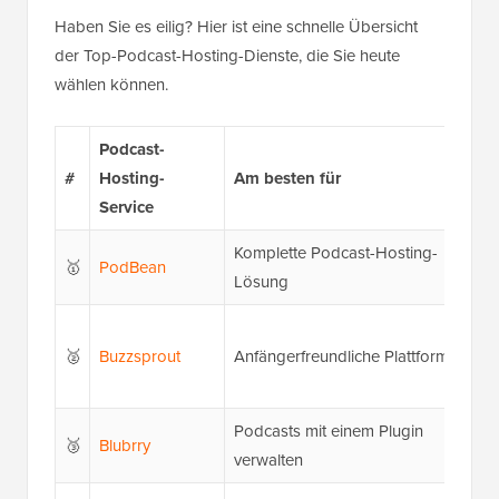
Haben Sie es eilig? Hier ist eine schnelle Übersicht
der Top-Podcast-Hosting-Dienste, die Sie heute
wählen können.
Podcast-
#
Hosting-
Am besten für
Pre
Service
Komplette Podcast-Hosting-
Fre
🥇
PodBean
Lösung
Pro
Fre
🥈
Buzzsprout
Anfängerfreundliche Plattform
Pro
Upl
Podcasts mit einem Plugin
🥉
Blubrry
Ab 
verwalten