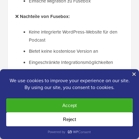
Einfache Migration zu Fusebox
❌
Nachteile von Fusebox:
Keine integrierte WordPress-Website für den
Podcast
Bietet keine kostenlose Version an
Eingeschränkte Integrationsmöglichkeiten
Warum wir Fusebox empfehlen:
Wir empfehlen
Fusebox wegen des angebotenen Mediaplayers.
Zusammen mit dem Podcast-Hosting erhalten Sie
einen beeindruckenden Webplayer, der viele
Funktionen bietet.
Preise:
Ab 7,50 $ pro Monat (jährlich abgerechnet)