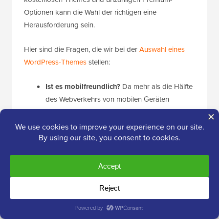
Optionen kann die Wahl der richtigen eine
Herausforderung sein.
Hier sind die Fragen, die wir bei der
Auswahl eines
WordPress-Themes
stellen:
Ist es mobilfreundlich?
Da mehr als die Hälfte
des Webverkehrs von mobilen Geräten
stammt, muss Ihr
Theme responsiv sein
und
auf allen Bildschirmgrößen gut aussehen.
Lädt es schnell?
Ein langsam ladendes Theme
kann Ihre Suchrankings beeinträchtigen und
dazu führen, dass Besucher Ihre Website
verlassen.
Ist es mit wichtigen Plugins kompatibel?
Ihr
Theme sollte gut mit den Plugins funktionieren,