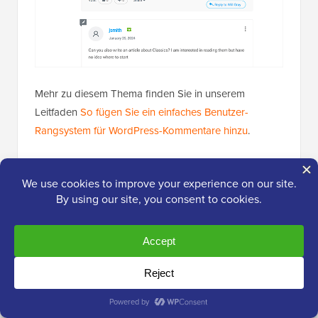
Mehr zu diesem Thema finden Sie in unserem
Leitfaden
So fügen Sie ein einfaches Benutzer-
Rangsystem für WordPress-Kommentare hinzu
.
Ähnlich wie bei der Verwendung eines Plugins wie
Thrive Comments zum Hinzufügen eines
Upvote/Downvote-Systems können Benutzer
entscheiden, welche Kommentare beliebt sind, und
Spam wird nach unten verschoben. Dies trägt dazu
bei, ein Gemeinschaftsgefühl zu schaffen und die
Moderation von Kommentaren
zu erleichtern.