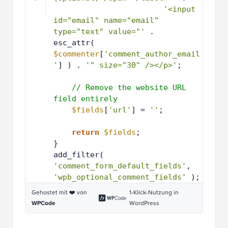
1
'<input 
3
id="email" name="email" 
type="text" value="'
. 
esc_attr(  
$commenter
[
'comment_author_email
'
] ) . 
'" size="30" /></p>'
;
1
4
1
// Remove the website URL 
5
field entirely
1
$fields
[
'url'
] = 
''
;
6
1
7
1
return
$fields
;
8
1
}
9
2
add_filter( 
0
'comment_form_default_fields'
, 
'wpb_optional_comment_fields'
);
Gehostet mit ❤️ von
1-Klick-Nutzung in
WPCode
WordPress