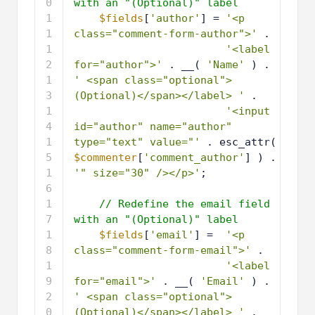
with an "(Optional)" label
6
$fields
[
'author'
] = 
'<p 
class="comment-form-author">'
.
7
'<label 
for="author">'
. __( 
'Name'
) . 
' <span class="optional">
(Optional)</span></label> '
.
8
'<input 
id="author" name="author" 
type="text" value="'
. esc_attr( 
$commenter
[
'comment_author'
] ) . 
'" size="30" /></p>'
;
9
1
// Redefine the email field 
0
with an "(Optional)" label
1
$fields
[
'email'
] =  
'<p 
1
class="comment-form-email">'
.
1
'<label 
2
for="email">'
. __( 
'Email'
) . 
' <span class="optional">
(Optional)</span></label> '
.