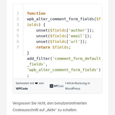
entfernen:
1
function
wpb_alter_comment_form_fields(
$f
ields
) {
2
unset(
$fields
[
'author'
]);
3
unset(
$fields
[
'email'
]);
4
unset(
$fields
[
'url'
]);
5
return
$fields
;
6
}
7
add_filter(
'comment_form_default
_fields'
, 
'wpb_alter_comment_form_fields'
)
;
Gehostet mit ❤️ von
1-Klick-Nutzung in
WPCode
WordPress