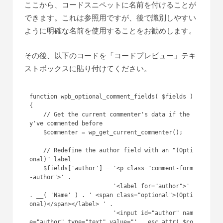
ここから、コードスニペットに名前を付けることが
できます。これは参照用ですが、後で識別しやすい
ように明確な名前を使用することをお勧めします。
その後、以下のコードを「コードプレビュー」テキ
ストボックスに貼り付けてください。
function wpb_optional_comment_fields( $fields ) 
{

    // Get the current commenter's data if the
y've commented before

    $commenter = wp_get_current_commenter();

    // Redefine the author field with an "(Opti
onal)" label

    $fields['author'] = '<p class="comment-form
-author">' .

                        '<label for="author">' 
. __( 'Name' ) . ' <span class="optional">(Opti
onal)</span></label> ' .

                        '<input id="author" nam
e="author" type="text" value="' . esc_attr( $co