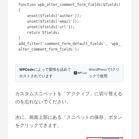
function wpb_alter_comment_form_fields($fields) 
{

    unset($fields['author']);

    unset($fields['email']);

    unset($fields['url']);

    return $fields;

}

add_filter('comment_form_default_fields', 'wpb_
alter_comment_form_fields');

WPCode
によって愛情を込めて
WordPressで1クリ
ホストされています
ックで使用
カスタムスニペットを「アクティブ」に切り替える
のを忘れないでください。
次に、画面上部にある「スニペットの保存」ボタン
をクリックできます。