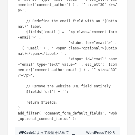
mmenter['comment_author'] ) . '" size="30" /></
p>';

    // Redefine the email field with an "(Optio
nal)" label

    $fields['email'] =  '<p class="comment-form
-email">' .

                        '<label for="email">' . 
__( 'Email' ) . ' <span class="optional">(Optio
nal)</span></label> ' .

                        '<input id="email" name
="email" type="text" value="' . esc_attr(  $com
menter['comment_author_email'] ) . '" size="30" 
/></p>';

    // Remove the website URL field entirely

    $fields['url'] = '';

    return $fields;

}

add_filter( 'comment_form_default_fields', 'wpb
WPCode
によって愛情を込めて
WordPressで1クリ