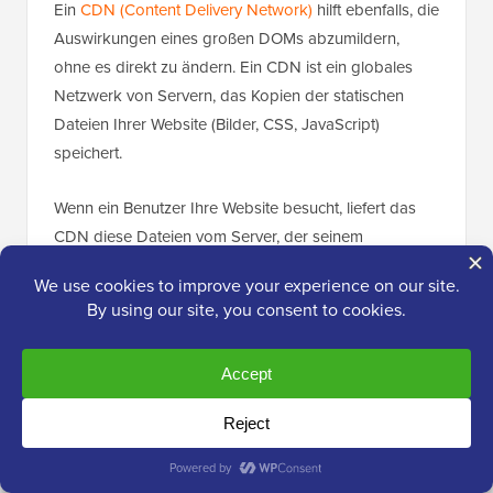
Ein
CDN (Content Delivery Network)
hilft ebenfalls, die
Auswirkungen eines großen DOMs abzumildern,
ohne es direkt zu ändern. Ein CDN ist ein globales
Netzwerk von Servern, das Kopien der statischen
Dateien Ihrer Website (Bilder, CSS, JavaScript)
speichert.
Wenn ein Benutzer Ihre Website besucht, liefert das
CDN diese Dateien vom Server, der seinem
physischen Standort am nächsten liegt. Dies reduziert
die Downloadzeiten drastisch und ermöglicht es dem
Browser, die DOM-Verarbeitung viel schneller zu
starten.
Wir verwenden
Cloudflares CDN
auf WPBeginner.
Warum wir uns dafür entschieden haben, erfahren Sie
in unserem Beitrag über den
Wechsel von Sucuri zu
Cloudflare
.