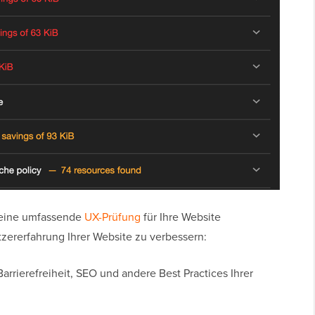
 eine umfassende
UX-Prüfung
für Ihre Website
tzererfahrung Ihrer Website zu verbessern:
Barrierefreiheit, SEO und andere Best Practices Ihrer