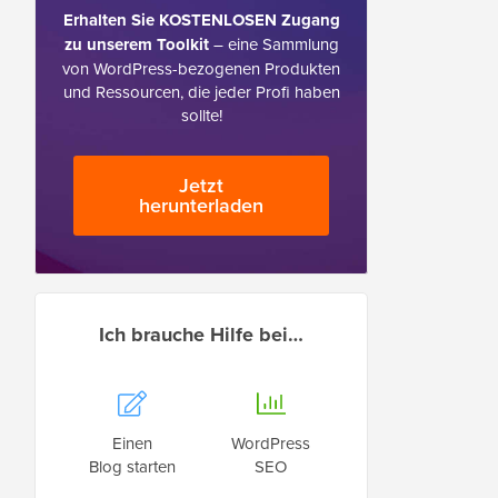
Erhalten Sie KOSTENLOSEN Zugang
zu unserem Toolkit
– eine Sammlung
von WordPress-bezogenen Produkten
und Ressourcen, die jeder Profi haben
sollte!
Jetzt
herunterladen
Ich brauche Hilfe bei…
Einen
WordPress
Blog starten
SEO