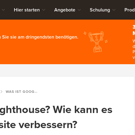
Hier starten
Angebote
Schulung
Prod
 Sie sie am dringendsten benötigen.
W
d
P
v
WAS IST GOOGLE LIGHTHOUSE? WIE KANN ES DIE UX IHRER WEBSITE VERBESSERN?
ighthouse? Wie kann es
site verbessern?