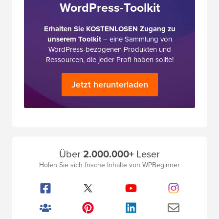
WordPress-Toolkit
Erhalten Sie KOSTENLOSEN Zugang zu
unserem Toolkit
– eine Sammlung von
WordPress-bezogenen Produkten und
Ressourcen, die jeder Profi haben sollte!
Jetzt herunterladen
Primäres
Über
2.000.000+
Leser
Seitenleistenmenü
Holen Sie sich frische Inhalte von WPBeginner