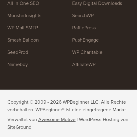
Treten Sie unserem Team bei:
Wir stellen ein!
OptinMonster
Duplicator
WPForms
WP Simple Pay
All in One SEO
Easy Digital Downloads
MonsterInsights
SearchWP
WP Mail SMTP
RafflePress
Smash Balloon
PushEngage
SeedProd
WP Charitable
Nameboy
AffiliateWP