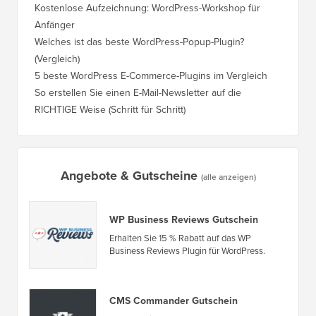
erstellen?
Domain,
Kostenlose Aufzeichnung: WordPress-Workshop für
Wechsel
Anfänger
Ranking
Welches ist das beste WordPress-Popup-Plugin?
So wech
(Vergleich)
für Schri
5 beste WordPress E-Commerce-Plugins im Vergleich
So wech
So erstellen Sie einen E-Mail-Newsletter auf die
So vers
RICHTIGE Weise (Schritt für Schritt)
einen n
Angebote & Gutscheine
(alle anzeigen)