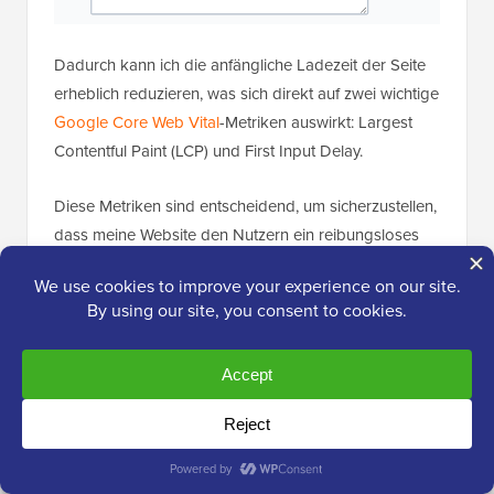
Dadurch kann ich die anfängliche Ladezeit der Seite
erheblich reduzieren, was sich direkt auf zwei wichtige
Google Core Web Vital
-Metriken auswirkt: Largest
Contentful Paint (LCP) und First Input Delay.
Diese Metriken sind entscheidend, um sicherzustellen,
dass meine Website den Nutzern ein reibungsloses
und reaktionsschnelles Erlebnis bietet. Und jetzt kann
ich sie mit WP Rocket weiter optimieren.
Meine ehrliche Bewertung:
Diese einfache, aber
effektive Technik hat meine anfängliche Seitenladezeit
erheblich beschleunigt und zu einer viel
reibungsloseren Erfahrung für alle geführt.
12. GZIP-Komprimierung