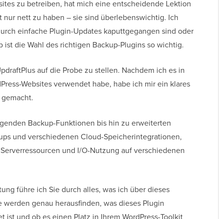
ites zu betreiben, hat mich eine entscheidende Lektion
 nur nett zu haben – sie sind überlebenswichtig. Ich
durch einfache Plugin-Updates kaputtgegangen sind oder
st die Wahl des richtigen Backup-Plugins so wichtig.
pdraftPlus auf die Probe zu stellen. Nachdem ich es in
ress-Websites verwendet habe, habe ich mir ein klares
n gemacht.
legenden Backup-Funktionen bis hin zu erweiterten
ups und verschiedenen Cloud-Speicherintegrationen,
es Serverressourcen und I/O-Nutzung auf verschiedenen
ung führe ich Sie durch alles, was ich über dieses
ie werden genau herausfinden, was dieses Plugin
 ist und ob es einen Platz in Ihrem WordPress-Toolkit