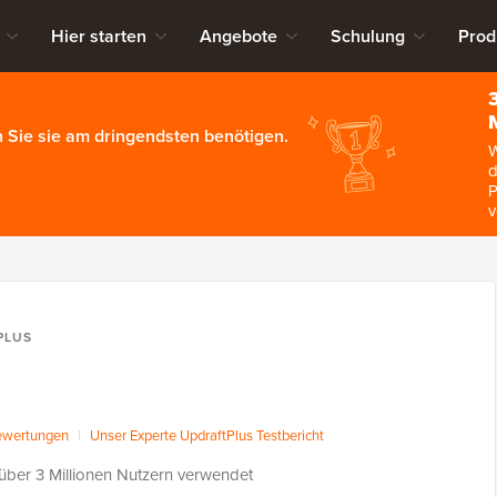
Hier starten
Angebote
Schulung
Prod
 Sie sie am dringendsten benötigen.
W
d
P
v
PLUS
ewertungen
|
Unser Experte UpdraftPlus Testbericht
über 3 Millionen Nutzern verwendet