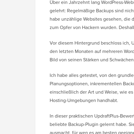
Über ein Jahrzehnt lang WordPress-Webs
gelehrt: Regelmäßige Backups sind nicht
habe unzählige Websites gesehen, die 
zum Opfer von Hackern wurden. Deshalb i
Vor diesem Hintergrund beschloss ich, U
den letzten Monaten auf mehreren WordP
Bild von seinen Stärken und Schwäche
Ich habe alles getestet, von den grund
Planungsoptionen, inkrementellen Back
einschließlich der Art und Weise, wie 
Hosting-Umgebungen handhabt.
In dieser praktischen UpdraftPlus-Bewert
beliebte Backup-Plugin gelernt habe. S
ausmacht, für wen es am besten geeignet