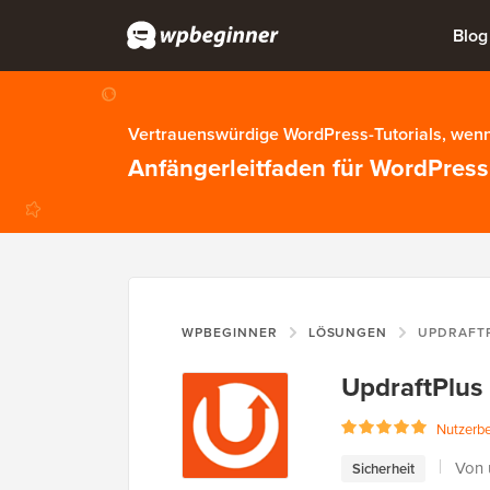
Blog
Vertrauenswürdige WordPress-Tutorials, wenn
Anfängerleitfaden für WordPress
WPBEGINNER
LÖSUNGEN
UPDRAFT
UpdraftPlus
Nutzerb
Von 
Sicherheit