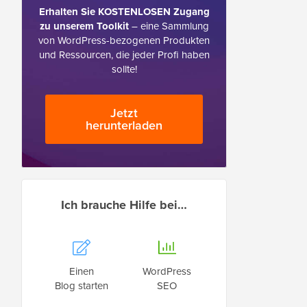
Erhalten Sie KOSTENLOSEN Zugang
zu unserem Toolkit
– eine Sammlung
von WordPress-bezogenen Produkten
und Ressourcen, die jeder Profi haben
sollte!
Jetzt
herunterladen
Ich brauche Hilfe bei…
Einen
WordPress
Blog starten
SEO