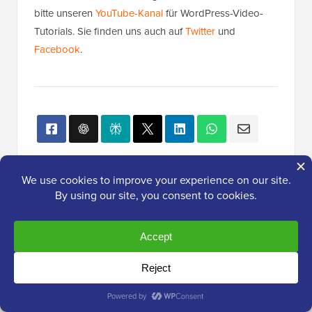
bitte unseren
YouTube-Kanal
für WordPress-Video-
Tutorials. Sie finden uns auch auf
Twitter
und
Facebook
.
Beliebt auf WPBeginner
Gerade jetzt!
So installieren Sie Google Analytics
in WordPress für Anfänger
13 Dinge, die Sie UNBEDINGT tun