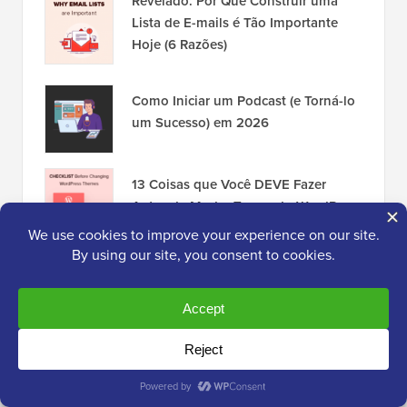
Revelado: Por Que Construir uma
Lista de E-mails é Tão Importante
Hoje (6 Razões)
Como Iniciar um Podcast (e Torná-lo
um Sucesso) em 2026
13 Coisas que Você DEVE Fazer
Antes de Mudar Temas do WordPress
Como Mover Facilmente Seu Blog do
WordPress.com para o
WordPress.org
Divulgação:
Nosso conteúdo é apoiado pelo leitor. Isso