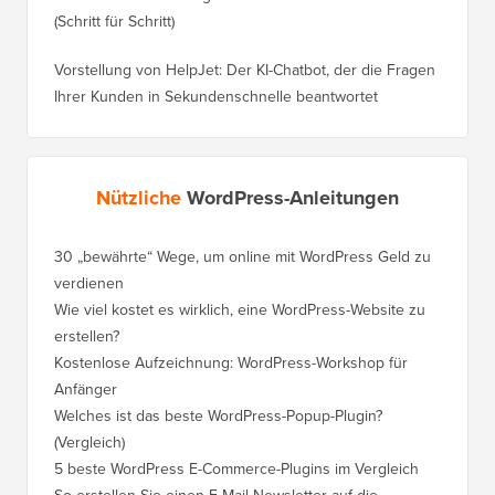
(Schritt für Schritt)
Vorstellung von HelpJet: Der KI-Chatbot, der die Fragen
Ihrer Kunden in Sekundenschnelle beantwortet
Nützliche
WordPress-Anleitungen
30 „bewährte“ Wege, um online mit WordPress Geld zu
So vers
verdienen
WordPre
Wie viel kostet es wirklich, eine WordPress-Website zu
So vers
erstellen?
Domain,
Kostenlose Aufzeichnung: WordPress-Workshop für
Wechsel
Anfänger
Ranking
Welches ist das beste WordPress-Popup-Plugin?
So wech