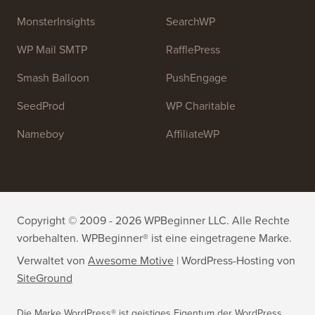
OptinMonster
Duplicator
WPForms
WP Simple Pay
All in One SEO
Easy Digital Downloads
MonsterInsights
SearchWP
WP Mail SMTP
RafflePress
Smash Balloon
PushEngage
SeedProd
WP Charitable
Nameboy
AffiliateWP