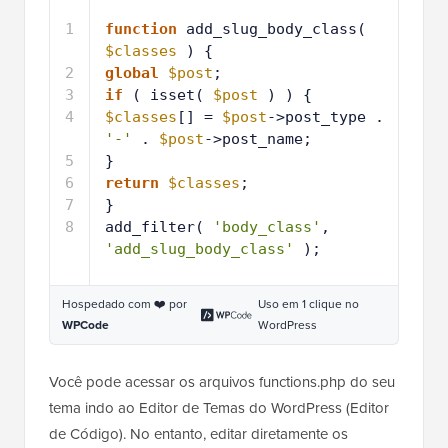
1
function
add_slug_body_class( 
$classes
) {
2
global
$post
;
3
if
( isset( 
$post
) ) {
4
$classes
[] = 
$post
->post_type . 
'-'
. 
$post
->post_name;
5
}
6
return
$classes
;
7
}
8
add_filter( 
'body_class'
, 
'add_slug_body_class'
);
Hospedado com ❤️ por
Uso em 1 clique no
WPCode
WordPress
Você pode acessar os arquivos functions.php do seu
tema indo ao Editor de Temas do WordPress (Editor
de Código). No entanto, editar diretamente os