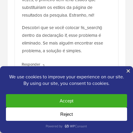
substituiriam os estilos da página de
resultados da pesquisa. Estranho, né!
Descobri que se você colocar !is_search()
dentro da declaração if, esse problema é
eliminado. Se mais alguém encontrar esse
problema, a solução é simples.
Responder
Você usou &&?
25 de ago. de 2016 às 13:45
Quando você colocou !is_search() – Como
você escreveu o código?