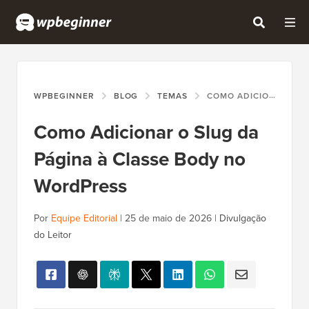
WPBEGINNER
BLOG
TEMAS
COMO ADICIONAR O SLUG DA PÁGINA À CLASSE BODY NO WORDPRESS
Como Adicionar o Slug da
Página à Classe Body no
WordPress
Por
Equipe Editorial
|
25 de maio de 2026
|
Divulgação
do Leitor