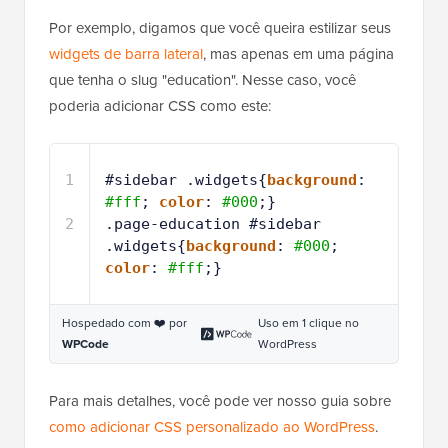
Por exemplo, digamos que você queira estilizar seus
widgets de barra lateral
, mas apenas em uma página
que tenha o slug "education". Nesse caso, você
poderia adicionar CSS como este:
1
#sidebar .widgets{
background
: 
#fff
; 
color
: 
#000
;}
2
.page-education #sidebar 
.widgets{
background
: 
#000
; 
color
: 
#fff
;}
Hospedado com ❤️ por
Uso em 1 clique no
WPCode
WordPress
Para mais detalhes, você pode ver nosso guia sobre
como adicionar CSS personalizado ao WordPress
.