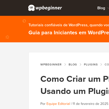
Blog
Tutoriais confiáveis de WordPress, quando vo
Guia para Iniciantes em WordPr
WPBEGINNER
BLOG
PLUGINS
COMO CRI
Como Criar um P
Usando um Plugin
Por
Equipe Editorial
|
11 de fevereiro de 2025