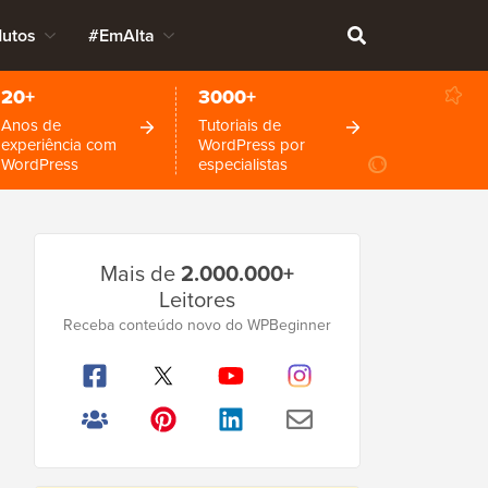
dutos
#EmAlta
20+
3000+
Anos de
Tutoriais de
experiência com
WordPress por
WordPress
especialistas
Barra
Mais de
2.000.000+
Lateral
Leitores
Principal
Receba conteúdo novo do WPBeginner