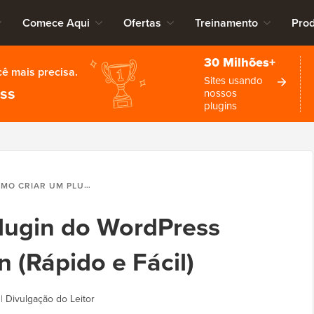
Comece Aqui
Ofertas
Treinamento
Pro
30 Milhões+
cê mais precisa.
Sites usando
ess
nossos
plugins
AR UM PLUGIN DO WORDPRESS USANDO UM PLUGIN (RÁPIDO E FÁCIL)
lugin do WordPress
 (Rápido e Fácil)
|
Divulgação do Leitor