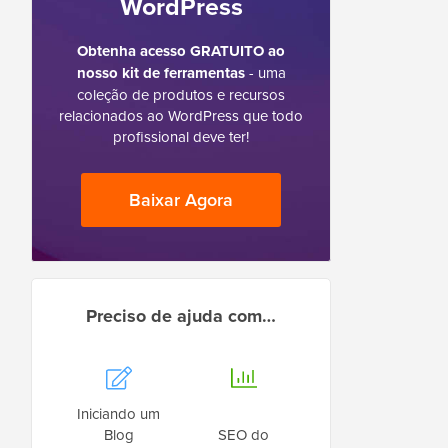
WordPress
Obtenha acesso GRATUITO ao
nosso kit de ferramentas
- uma
coleção de produtos e recursos
relacionados ao WordPress que todo
profissional deve ter!
Baixar Agora
Preciso de ajuda com…
Iniciando um
Blog
SEO do