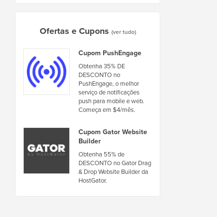
Ofertas e Cupons
(ver tudo)
Cupom PushEngage
Obtenha 35% DE
DESCONTO no
PushEngage, o melhor
serviço de notificações
push para mobile e web.
Começa em $4/mês.
Cupom Gator Website
Builder
Obtenha 55% de
DESCONTO no Gator Drag
& Drop Website Builder da
HostGator.