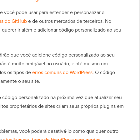
e você pode usar para estender e personalizar a
ins do GitHub
e de outros mercados de terceiros. No
uerer ir além e adicionar código personalizado ao seu
dirão que você adicione código personalizado ao seu
 não é muito amigável ao usuário, e até mesmo um
os os tipos de
erros comuns do WordPress
. O código
amente o seu site.
código personalizado na próxima vez que atualizar seu
tos proprietários de sites criam seus próprios plugins em
roblemas, você poderá desativá-lo como qualquer outro
de
atualizar seu tema do WordPress sem perder