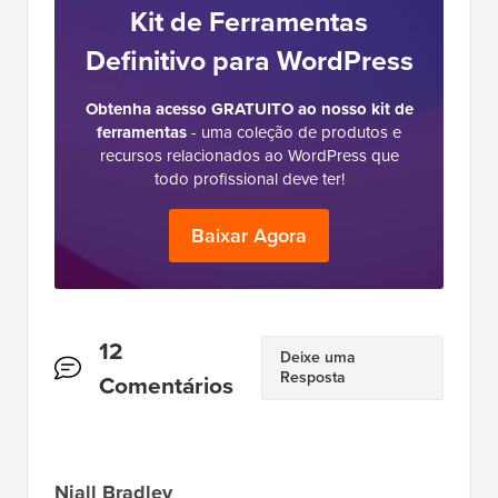
Kit de Ferramentas
Definitivo para WordPress
Obtenha acesso GRATUITO ao nosso kit de
ferramentas
- uma coleção de produtos e
recursos relacionados ao WordPress que
todo profissional deve ter!
Baixar Agora
Interações
12
Deixe uma
Resposta
do
Comentários
Leitor
Niall Bradley