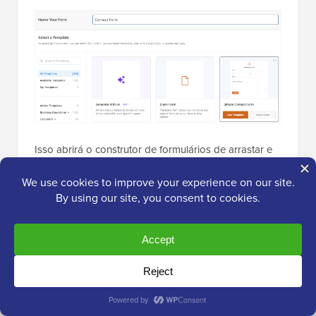
Isso abrirá o construtor de formulários de arrastar e
soltar.
Em seguida, arraste o campo ‘Endereço’ do painel
esquerdo e solte-o em seu formulário (se ele já não
estiver lá).