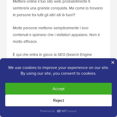
Mettere online il tuo sito web probabilmente ti
sembrerà una grande conquista. Ma come lo trovano
le persone tra tutti gli altri siti là fuori?
Molte persone mettono semplicemente i loro
contenuti e sperano che i visitatori appaiano. Non è
molto efficace.
È qui che entra in gioco la SEO (Search Engine
Optimization). È il processo che rende il tuo sito web
facile da capire per i motori di ricerca come Google e
da posizionare più in alto nei loro risultati.
Questo è importante perché i motori di ricerca sono
solitamente la più grande fonte di traffico gratuito e
costante per la maggior parte dei siti web.
Non ottimizzare per loro è come aprire un negozio in