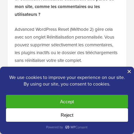
mon site, comme les commentaires ou les
utilisateurs ?
Advanced WordPress Reset (Méthode 2) gère cela
avec son onglet Réinitialisation personnalisée. Vous
pouvez supprimer sélectivement les commentaires,
les plugins inactifs ou le dossier des téléchargements
sans réinitialiser votre site complet.
Ressources supplémentaires
Maintenant que vous savez comment réinitialiser votre
site, vous pourriez trouver ces autres guides utiles
pour tout remettre en place :
Le guide ultime pour améliorer la vitesse et les
performances de WordPress
– Une fois que