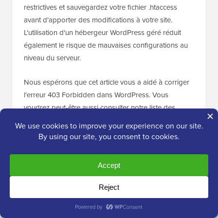
restrictives et sauvegardez votre fichier .htaccess
avant d'apporter des modifications à votre site.
L'utilisation d'un hébergeur WordPress géré réduit
également le risque de mauvaises configurations au
niveau du serveur.
Nous espérons que cet article vous a aidé à corriger
l'erreur 403 Forbidden dans WordPress. Vous
voudrez peut-être aussi consulter notre liste des
problèmes les plus courants de l'éditeur de blocs
et
notre sélection d'experts des
plugins WordPress
indispensables
pour développer votre site web.
Si vous avez aimé cet article, abonnez-vous à
notre
Chaîne YouTube
pour des tutoriels vidéo
WordPress. Vous pouvez également nous trouver
sur
Twitter
et
Facebook
.