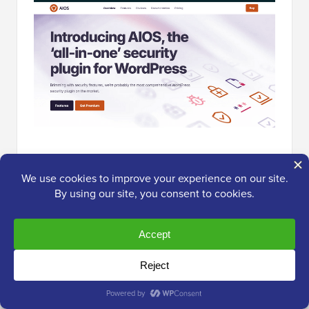
All-in-One WordPress Security
, ou AIOS, est un
puissant plugin d'audit, de surveillance et de pare-feu
pour la sécurité WordPress. Nous avons décidé de
l'essayer sur notre site web réel, ce que vous pouvez
découvrir dans notre
avis sur All in One Security
.
Il est doté de fonctionnalités telles que le verrouillage
de connexion pour empêcher les attaques par force
brute, le
filtrage IP
, la surveillance de l'intégrité des