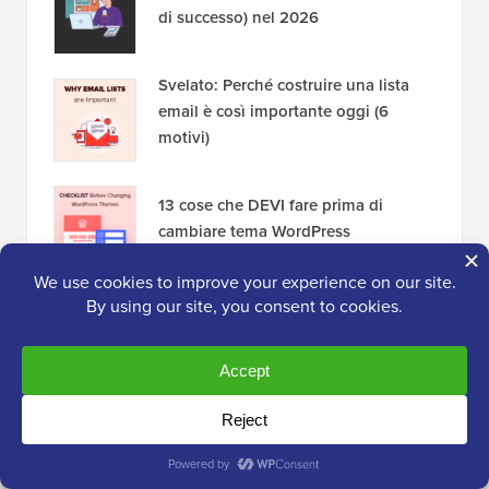
di successo) nel 2026
Svelato: Perché costruire una lista
email è così importante oggi (6
motivi)
13 cose che DEVI fare prima di
cambiare tema WordPress
Divulgazione:
Il nostro contenuto è supportato dai
lettori. Ciò significa che se fai clic su alcuni dei nostri
link, potremmo guadagnare una commissione. Vedi
come è finanziato WPBeginner
, perché è importante e
come puoi supportarci. Ecco il nostro
processo
editoriale
.