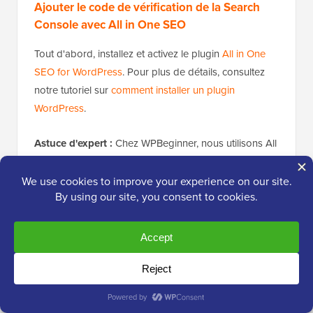
Ajouter le code de vérification de la Search
Console avec All in One SEO
Tout d'abord, installez et activez le plugin
All in One
SEO for WordPress
. Pour plus de détails, consultez
notre tutoriel sur
comment installer un plugin
WordPress
.
Astuce d'expert :
Chez WPBeginner, nous utilisons All
in One SEO sur tous nos sites web. La fonctionnalité
de vérification des outils pour webmasters nous fait
gagner beaucoup de temps, car nous pouvons
simplement coller le code et AIOSEO l'ajoute
automatiquement à l'endroit correct dans l'en-tête de
notre site.
Après l'activation, allez à la page
All in One SEO »
Paramètres généraux
et cliquez sur l'onglet Outils