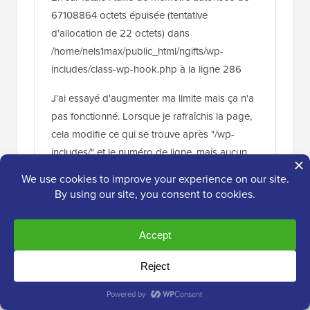
67108864 octets épuisée (tentative
d'allocation de 22 octets) dans
/home/nels1max/public_html/ngifts/wp-
includes/class-wp-hook.php à la ligne 286
J'ai essayé d'augmenter ma limite mais ça n'a
pas fonctionné. Lorsque je rafraîchis la page,
cela modifie ce qui se trouve après "/wp-
includes/" et le numéro de ligne, mais aucun
de ces fichiers n'a d'endroit pour augmenter
la taille. Des conseils ?
Répondre
Jordan Casey