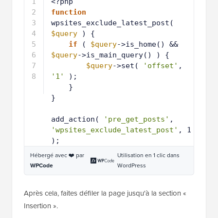
1
<?php
2
function
wpsites_exclude_latest_post( 
$query
) {
3
if
( 
$query
->is_home() && 
$query
->is_main_query() ) {
4
$query
->set( 
'offset'
, 
'1'
);
5
}
6
}
7
8
add_action( 
'pre_get_posts'
, 
'wpsites_exclude_latest_post'
, 1 
);
Hébergé avec ❤️ par
Utilisation en 1 clic dans
WPCode
WordPress
Après cela, faites défiler la page jusqu'à la section «
Insertion ».