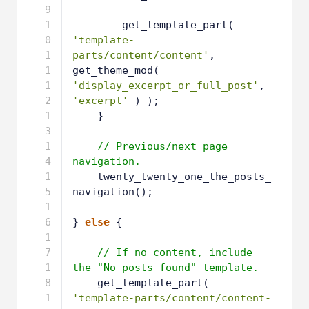
6
while
( have_posts() ) {
7
the_post();
8
9
get_template_part( 
'template-
parts/content/content'
, 
get_theme_mod( 
'display_excerpt_or_full_post'
, 
'excerpt'
) );
1
}
0
1
1
1
// Previous/next page 
2
navigation.
1
twenty_twenty_one_the_posts_
3
navigation();
1
4
1
} 
else
{
5
1
6
1
// If no content, include 
7
the "No posts found" template.