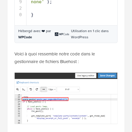
1
get_template_part( 
8
'template-parts/content/content-
none'
);
1
9
2
}
0
Hébergé avec ❤️ par
Utilisation en 1 clic dans
WPCode
WordPress
Voici à quoi ressemble notre code dans le
gestionnaire de fichiers Bluehost :