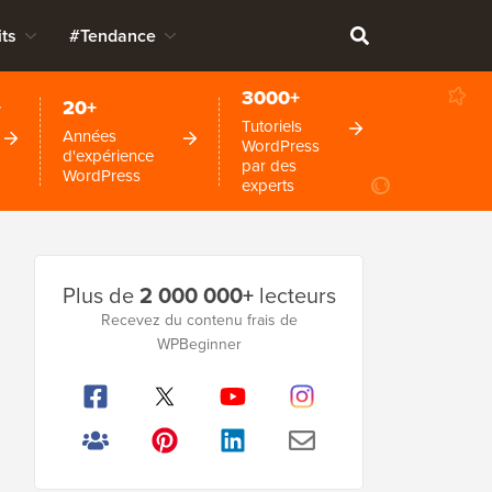
ts
#Tendance
3000+
+
20+
Tutoriels
Années
WordPress
d'expérience
par des
WordPress
experts
Barre
Plus de
2 000 000+
lecteurs
latérale
Recevez du contenu frais de
WPBeginner
principale