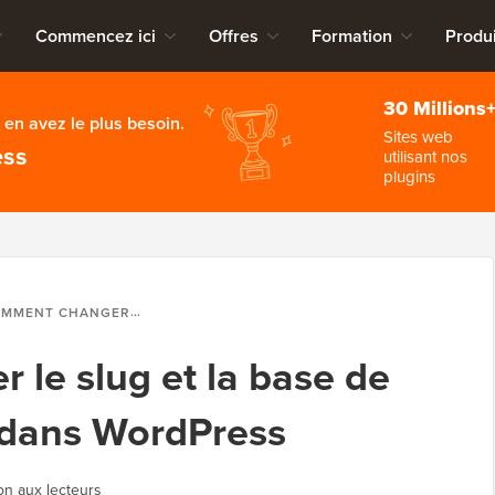
Commencez ici
Offres
Formation
Produi
30 Millions
en avez le plus besoin.
Sites web
ess
utilisant nos
plugins
HANGER LE SLUG ET LA BASE DE L'URL DE L'AUTEUR DANS WORDPRESS
le slug et la base de
r dans WordPress
on aux lecteurs