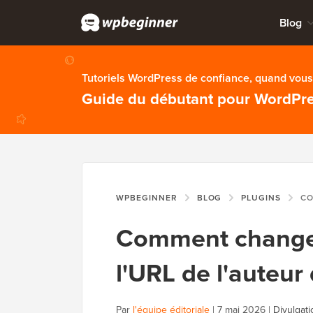
Blog
Tutoriels WordPress de confiance, quand vous 
Guide du débutant pour WordPr
WPBEGINNER
BLOG
PLUGINS
COMMENT C
Comment changer 
l'URL de l'auteu
Par
l'équipe éditoriale
|
7 mai 2026
|
Divulgati