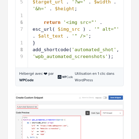
5
$target_url
. 
'?w='
. 
$width
. 
'&h='
. 
$height
;
1
6
1
return
'<img src="'
. 
7
esc_url( 
$img_src
) . 
'" alt="'
. 
$alt_text
. 
'" />'
;
1
}
8
1
add_shortcode(
'automated_shot'
, 
9
'wpb_automated_screenshots'
);
Hébergé avec ❤️ par
Utilisation en 1 clic dans
WPCode
WordPress