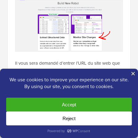
Il vous sera demandé d’entrer l’URL du site web que
vous souhaitez capturer.
Une fois que vous avez entré le lien, vous devrez
cliquer sur le bouton ‘Démarrer la formation du robot’.