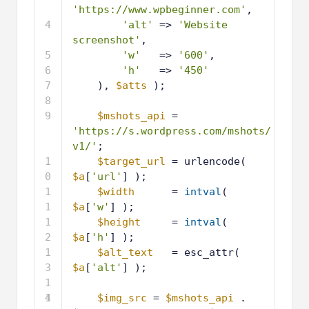
'https://www.wpbeginner.com'
,
4
'alt'
=> 
'Website 
screenshot'
,
5
'w'
=> 
'600'
,
6
'h'
=> 
'450'
7
), 
$atts
);
8
9
$mshots_api
= 
'https://s.wordpress.com/mshots/
v1/'
;
1
$target_url
= urlencode( 
0
$a
[
'url'
] );
1
$width
= 
intval
( 
1
$a
[
'w'
] );
1
$height
= 
intval
( 
2
$a
[
'h'
] );
1
$alt_text
= esc_attr( 
3
$a
[
'alt'
] );
1
4
1
$img_src
= 
$mshots_api
. 