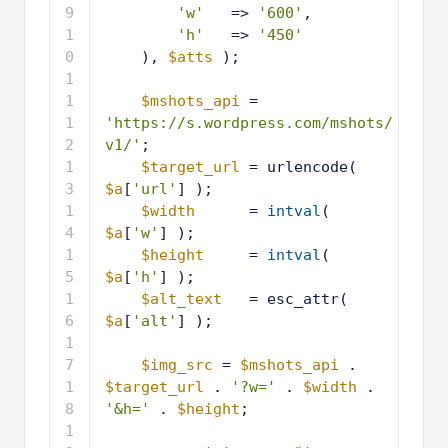
5
'w'
=> 
'600'
,
6
'h'
=> 
'450'
7
), 
$atts
);
8
9
$mshots_api
= 
'https://s.wordpress.com/mshots/
v1/'
;
1
$target_url
= urlencode( 
0
$a
[
'url'
] );
1
$width
= 
intval
( 
1
$a
[
'w'
] );
1
$height
= 
intval
( 
2
$a
[
'h'
] );
1
$alt_text
= esc_attr( 
3
$a
[
'alt'
] );
1
4
1
$img_src
= 
$mshots_api
. 
5
$target_url
. 
'?w='
. 
$width
. 
'&h='
. 
$height
;
1