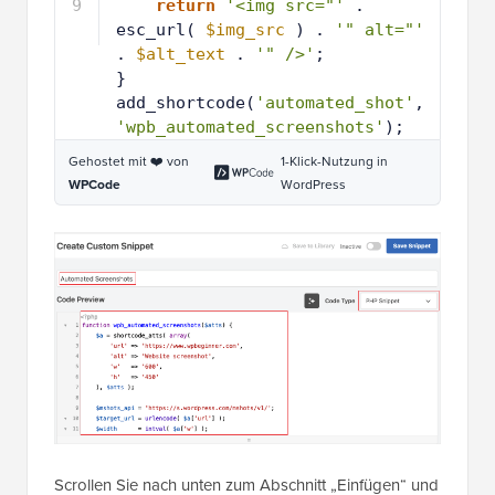
6
1
return
'<img src="'
. 
7
esc_url( 
$img_src
) . 
'" alt="'
. 
$alt_text
. 
'" />'
;
1
}
8
1
add_shortcode(
'automated_shot'
, 
9
'wpb_automated_screenshots'
);
Gehostet mit ❤️ von
1-Klick-Nutzung in
WPCode
WordPress