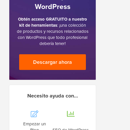
WordPress
Obtén acceso GRATUITO a nuestro
kit de herramientas
: ¡una colección
de productos y recursos relacionados
con WordPress que todo profesional
debería tener!
Descargar ahora
Necesito ayuda con…
Empezar un
Blog
SEO de WordPress