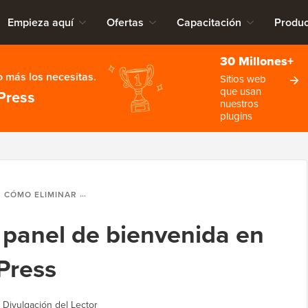
Empieza aquí
Ofertas
Capacitación
Produc
30 Millones+
 más los necesitas.
Sitios web
que usan
Press
nuestros
plugins
CÓMO ELIMINAR EL PANEL DE BIENVENIDA EN EL PANEL DE WORDPRESS
 panel de bienvenida en
Press
|
Divulgación del Lector