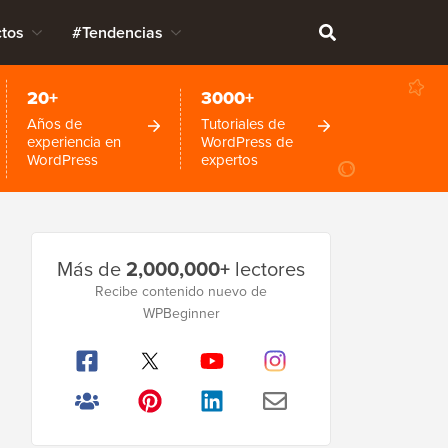
tos
#Tendencias
20+
3000+
Años de
Tutoriales de
experiencia en
WordPress de
WordPress
expertos
Barra
Más de
2,000,000+
lectores
lateral
Recibe contenido nuevo de
WPBeginner
principal