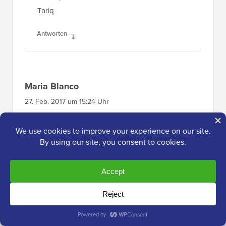
Tariq
Antworten
Maria Blanco
27. Feb. 2017 um 15:24 Uhr
Ich möchte die Panels 2 und 3 von meiner
statischen STARTSEITE löschen, aber die
Menüpunktauswahlen, die oben auf dieser
Seite erscheinen (Affinity-Theme), beibehalten
(oder zumindest so gestalten, dass sie mit den
Seiten übereinstimmen, die oben auf der Seite
verlinkt sind).