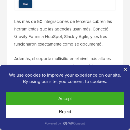
Las más de 50 integraciones de terceros cubren las
herramientas que las agencias usan más. Conecté
Gravity Forms a HubSpot, Slack y Agile, y los tres
funcionaron exactamente como se documentó.
Además, el soporte multisitio en el nivel más alto es
una ventaja real para las agencias. Administrar
formularios en múltiples sitios de clientes desde una
sola licencia simplifica la facturación y el
mantenimiento.
Para el spam, Gravity Forms te ofrece opciones de
reCAPTCHA, Akismet y honeypot en la configuración,
para que puedas bloquear envíos de bots sin un
plugin adicional.