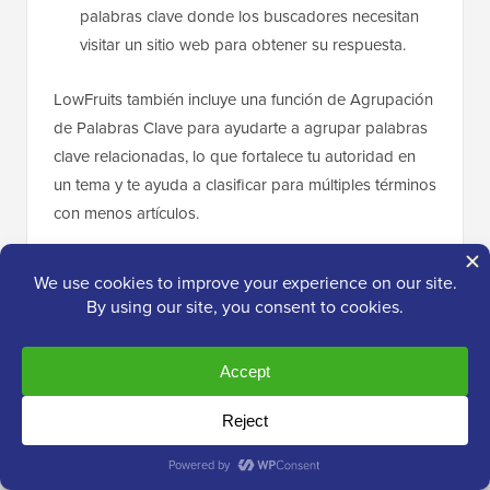
palabras clave donde los buscadores necesitan
visitar un sitio web para obtener su respuesta.
LowFruits también incluye una función de Agrupación
de Palabras Clave para ayudarte a agrupar palabras
clave relacionadas, lo que fortalece tu autoridad en
un tema y te ayuda a clasificar para múltiples términos
con menos artículos.
Si quieres alternativas gratuitas, aquí tienes dos que
creamos nosotros mismos:
Generador de Palabras Clave de WPBeginner
–
genera más de 300 ideas de palabras clave al
instante a partir de cualquier término semilla
Comprobador de Densidad de Palabras Clave
–
revela qué palabras clave están dirigiendo tus