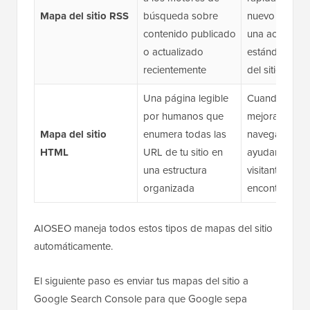
Mapa del sitio RSS
búsqueda sobre
nuevo sin esp
contenido publicado
una actualizac
o actualizado
estándar del
recientemente
del sitio
Una página legible
Cuando dese
por humanos que
mejorar la
Mapa del sitio
enumera todas las
navegación in
HTML
URL de tu sitio en
ayudar a los
una estructura
visitantes a
organizada
encontrar con
AIOSEO maneja todos estos tipos de mapas del sitio
automáticamente.
El siguiente paso es enviar tus mapas del sitio a
Google Search Console para que Google sepa