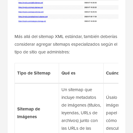
Más allá del sitemap XML estándar, también deberías
considerar agregar sitemaps especializados según el
tipo de sitio que administres:
Tipo de Sitemap
Qué es
Cuándo Usar
Un sitemap que
incluye metadatos
Úsalo si las
de imágenes (títulos,
imágenes jue
Sitemap de
leyendas, URLs de
papel clave e
Imágenes
archivos) junto con
cómo los visit
las URLs de las
descubren tu s