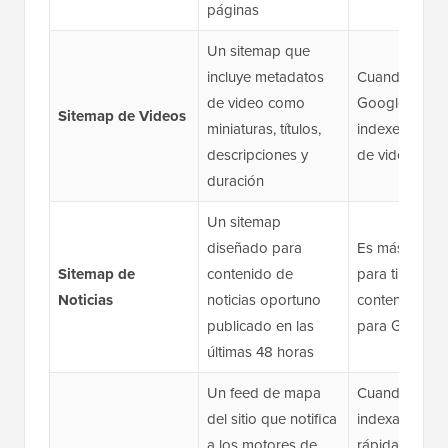
páginas
Un sitemap que
incluye metadatos
Cuando quier
de video como
Google descu
Sitemap de Videos
miniaturas, títulos,
indexe tu con
descripciones y
de video
duración
Un sitemap
diseñado para
Es más adec
Sitemap de
contenido de
para ti si publ
Noticias
noticias oportuno
contenido ele
publicado en las
para Google
últimas 48 horas
Un feed de mapa
Cuando dese
del sitio que notifica
indexación m
a los motores de
rápida de con