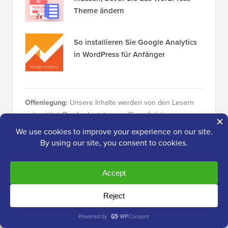
Theme ändern
So installieren Sie Google Analytics
in WordPress für Anfänger
Offenlegung:
Unsere Inhalte werden von den Lesern
unterstützt. Das bedeutet, wenn Sie auf einige unserer
Links klicken, können wir eine Provision verdienen.
Sehen Sie, wie WPBeginner finanziert wird, warum das
wichtig ist und wie Sie uns unterstützen können. Hier ist
unser
Redaktionsprozess
.
Über das Redaktionsteam