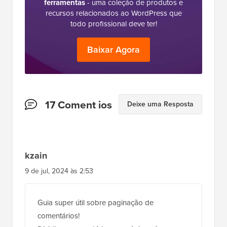
ferramentas
- uma coleção de produtos e
recursos relacionados ao WordPress que
todo profissional deve ter!
Baixar Agora
Interações
17 Coment ios
Deixe uma Resposta
do
Leitor
kzain
9 de jul, 2024 às 2:53
Guia super útil sobre paginação de
comentários!