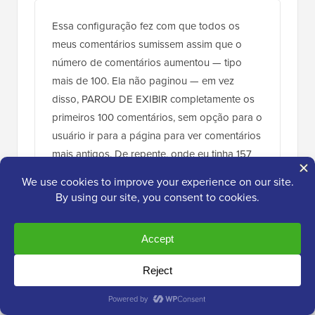
Essa configuração fez com que todos os
meus comentários sumissem assim que o
número de comentários aumentou — tipo
mais de 100. Ela não paginou — em vez
disso, PAROU DE EXIBIR completamente os
primeiros 100 comentários, sem opção para o
usuário ir para a página para ver comentários
mais antigos. De repente, onde eu tinha 157
comentários em uma postagem (e Dizia 157
Comentários no topo), apenas 27 estavam
sendo exibidos. Desliguei essa configuração
completamente e todos os meus comentários
voltaram.
Estou usando o WordPress 4.4.2. Este é um
bug sério.