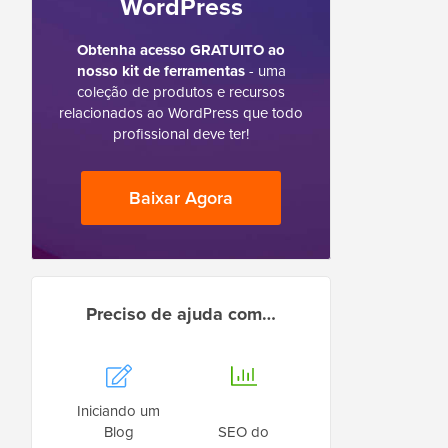
WordPress
Obtenha acesso GRATUITO ao
nosso kit de ferramentas
- uma
coleção de produtos e recursos
relacionados ao WordPress que todo
profissional deve ter!
Baixar Agora
Preciso de ajuda com…
Iniciando um
Blog
SEO do