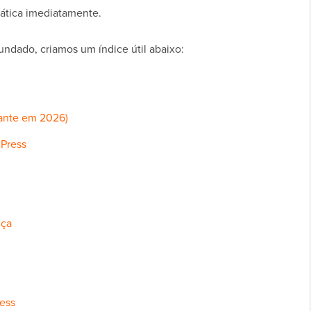
ática imediatamente.
undado, criamos um índice útil abaixo:
tante em 2026)
Press
nça
ress