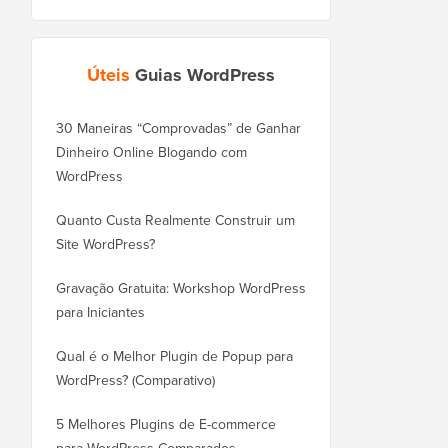
Úteis
Guias WordPress
30 Maneiras “Comprovadas” de Ganhar
Como Mover seu Blog
Dinheiro Online Blogando com
WordPress.com para o
WordPress
Corretamente
Quanto Custa Realmente Construir um
Como Mover o WordPr
Site WordPress?
Novo Domínio Corret
Perder SEO
Gravação Gratuita: Workshop WordPress
para Iniciantes
Como Mudar do Blogge
WordPress Sem Perder
Qual é o Melhor Plugin de Popup para
WordPress? (Comparativo)
Como Mudar do Wix pa
Corretamente (Passo a
5 Melhores Plugins de E-commerce