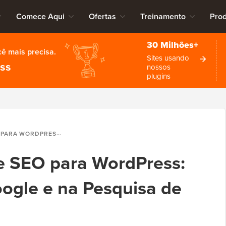
Comece Aqui
Ofertas
Treinamento
Pro
30 Milhões+
cê mais precisa.
Sites usando
ess
nossos
plugins
NO GOOGLE E NA PESQUISA DE IA (2026)
de SEO para WordPress:
oogle e na Pesquisa de