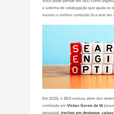
Você pode pensar em SEO como organizar
o sistema de catalogação que ajuda os l
mesmo o melhor conteúdo fica sem ser v
Em 2026, o SEO evoluiu além dos ranking
conteúdo em
Visões Gerais de IA
(resu
pesquisa),
trechos em destaque
,
caixa