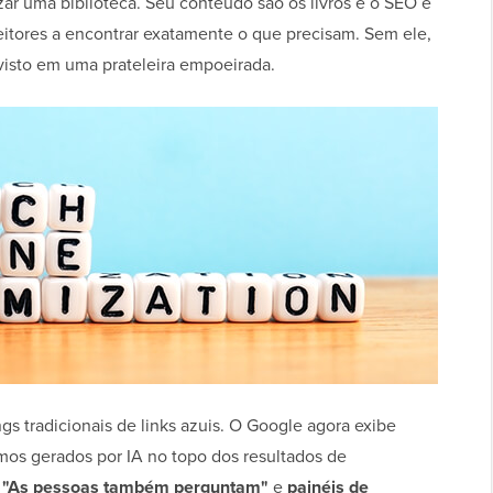
 uma biblioteca. Seu conteúdo são os livros e o SEO é
eitores a encontrar exatamente o que precisam. Sem ele,
isto em uma prateleira empoeirada.
s tradicionais de links azuis. O Google agora exibe
mos gerados por IA no topo dos resultados de
s "As pessoas também perguntam"
e
painéis de