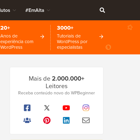
dutos
#EmAlta
20+
3000+
Anos de
Tutoriais de
experiência com
WordPress por
WordPress
especialistas
Barra
Mais de
2.000.000+
Lateral
Leitores
Principal
Receba conteúdo novo do WPBeginner