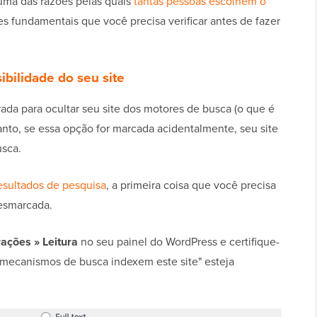
 uma das razões pelas quais
tantas pessoas escolhem o
s fundamentais que você precisa verificar antes de fazer
ibilidade do seu site
a para ocultar seu site dos motores de busca (o que é
anto, se essa opção for marcada acidentalmente, seu site
usca.
esultados de pesquisa
, a primeira coisa que você precisa
desmarcada.
ações » Leitura
no seu painel do WordPress e certifique-
e mecanismos de busca indexem este site" esteja