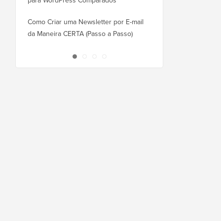
para WordPress Comparados
Como Mudar do Square
WordPress Corretamen
Como Criar uma Newsletter por E-mail
da Maneira CERTA (Passo a Passo)
Como Mover o WordPr
Novo Host ou Servidor