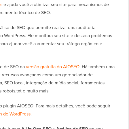
ss
e ajuda você a otimizar seu site para mecanismos de
ecimento técnico de SEO.
lise de SEO que permite realizar uma auditoria
o WordPress. Ele monitora seu site e destaca problemas
 para ajudar você a aumentar seu tráfego orgânico e
se de SEO na
versão gratuita do AIOSEO
. Há também uma
 recursos avançados como um gerenciador de
 SEO local, integração de mídia social, ferramentas
 robots.txt e muito mais.
ar o plugin AIOSEO. Para mais detalhes, você pode seguir
in do WordPress
.
ode ir para
All in One SEO » Análise de SEO
no seu