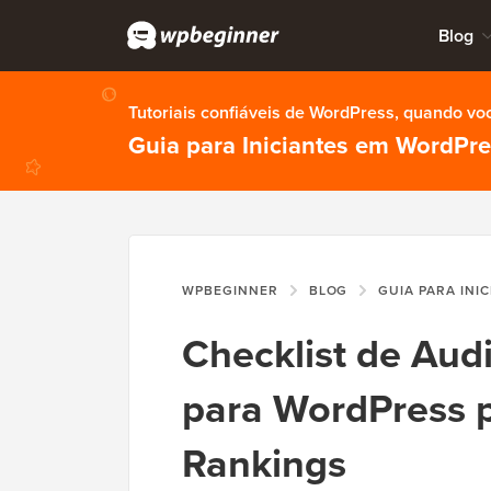
Blog
Tutoriais confiáveis de WordPress, quando vo
Guia para Iniciantes em WordPr
WPBEGINNER
BLOG
GUIA PARA INI
Checklist de Aud
para WordPress p
Rankings