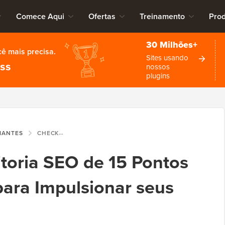
Comece Aqui
Ofertas
Treinamento
Pro
30 Milhões+
cê mais precisa.
Sites usando
ess
nossos
plugins
CIANTES
CHECKLIST DE AUDITORIA SEO DE 15 PONTOS PARA WORDPRESS PARA IMPULSIONAR SEUS RANKINGS
itoria SEO de 15 Pontos
ara Impulsionar seus