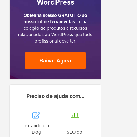
WordPress
Obtenha acesso GRATUITO ao
nosso kit de ferramentas
- uma
coleção de produtos e recursos
relacionados ao WordPress que todo
profissional deve ter!
Baixar Agora
Preciso de ajuda com…
Iniciando um
Blog
SEO do