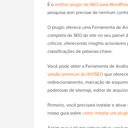
É o
melhor plugin de SEO para WordPre
pesquisa sem precisar de nenhum conh
O plugin oferece uma Ferramenta de Aná
completa de SEO do site no seu painel d
críticos, oferecendo insights acionáveis
classificações de palavras-chave.
Você pode obter a Ferramenta de Análi
versão premium do AIOSEO
que oferece
redirecionamento, marcação de esquema,
poderosas de sitemap, editor de arquivos
Primeiro, você precisará instalar e ativ
nosso guia sobre
como instalar um plug
Assim que o plugin estiver ativo, você p