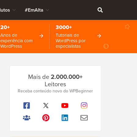
dutos
#EmAlta
20+
3000+
Anos de
Tutoriais de
experiência com
WordPress por
WordPress
especialistas
Barra
Mais de
2.000.000+
Lateral
Leitores
Principal
Receba conteúdo novo do WPBeginner