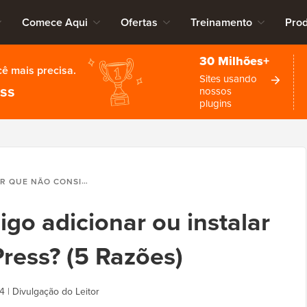
Comece Aqui
Ofertas
Treinamento
Pro
30 Milhões+
cê mais precisa.
Sites usando
ess
nossos
plugins
ÃO CONSIGO ADICIONAR OU INSTALAR PLUGINS NO WORDPRESS? (5 RAZÕES)
go adicionar ou instalar
ress? (5 Razões)
4
|
Divulgação do Leitor