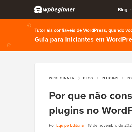
Blog
Tutoriais confiáveis de WordPress, quando vo
Guia para Iniciantes em WordPr
WPBEGINNER
BLOG
PLUGINS
POR QUE N
Por que não consi
plugins no WordP
Por
Equipe Editorial
|
18 de novembro de 202