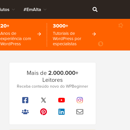
dutos
#EmAlta
20+
3000+
Anos de
Tutoriais de
experiência com
WordPress por
WordPress
especialistas
Barra
Mais de
2.000.000+
Lateral
Leitores
Principal
Receba conteúdo novo do WPBeginner