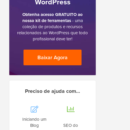
WordPress
Obtenha acesso GRATUITO ao
nosso kit de ferramentas
- uma
coleção de produtos e recursos
relacionados ao WordPress que todo
profissional deve ter!
Baixar Agora
Preciso de ajuda com…
Iniciando um
Blog
SEO do