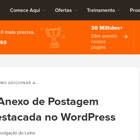
Comece Aqui
Ofertas
Treinamento
Pro
30 Milhões+
cê mais precisa.
Sites usando
ess
nossos
plugins
IONAR ANEXO DE POSTAGEM COMO IMAGEM DESTACADA NO WORDPRESS
Anexo de Postagem
stacada no WordPress
vulgação do Leitor