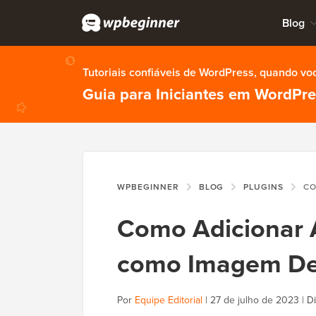
Blog
Tutoriais confiáveis de WordPress, quando vo
Guia para Iniciantes em WordPr
WPBEGINNER
BLOG
PLUGINS
COMO ADIC
Como Adicionar 
como Imagem De
Por
Equipe Editorial
|
27 de julho de 2023
|
Di