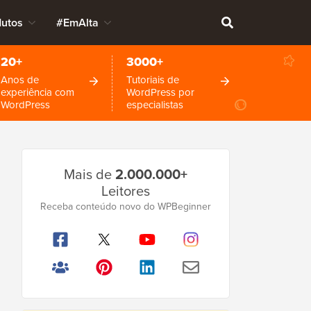
dutos
#EmAlta
20+
3000+
Anos de
Tutoriais de
experiência com
WordPress por
WordPress
especialistas
Barra
Mais de
2.000.000+
Lateral
Leitores
Principal
Receba conteúdo novo do WPBeginner