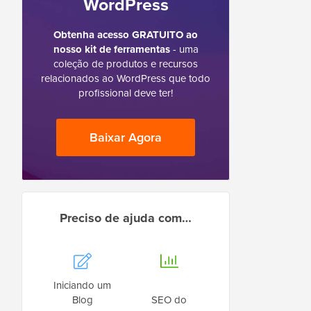
WordPress
Obtenha acesso GRATUITO ao
nosso kit de ferramentas
- uma
coleção de produtos e recursos
relacionados ao WordPress que todo
profissional deve ter!
Baixar Agora
Preciso de ajuda com…
Iniciando um
Blog
SEO do