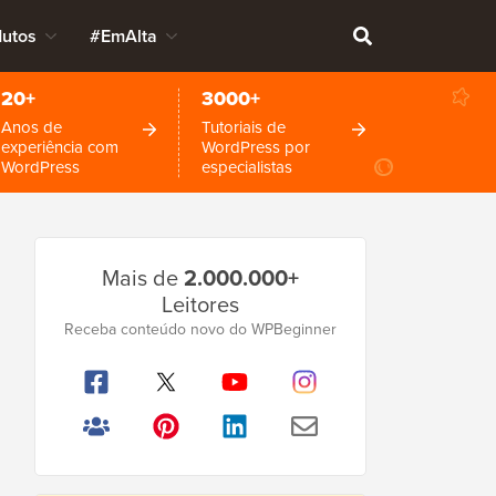
dutos
#EmAlta
20+
3000+
Anos de
Tutoriais de
experiência com
WordPress por
WordPress
especialistas
Barra
Mais de
2.000.000+
Lateral
Leitores
Principal
Receba conteúdo novo do WPBeginner