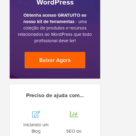
WordPress
Obtenha acesso GRATUITO ao
nosso kit de ferramentas
- uma
coleção de produtos e recursos
relacionados ao WordPress que todo
profissional deve ter!
Baixar Agora
Preciso de ajuda com…
Iniciando um
Blog
SEO do