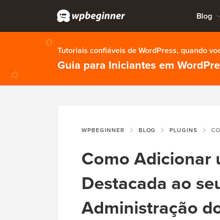
Blog
Tutoriais confiáveis de WordPress, quando vo
Guia para Iniciantes em WordPr
WPBEGINNER
BLOG
PLUGINS
COMO ADICION
Como Adicionar
Destacada ao seu
Administração d