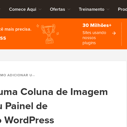
Comece Aqui
Ofertas
Treinamento
Pro
30 Milhões+
cê mais precisa.
Sites usando
ess
nossos
plugins
AR UMA COLUNA DE IMAGEM DESTACADA AO SEU PAINEL DE ADMINISTRAÇÃO DO WORDPRESS
 uma Coluna de Imagem
 Painel de
o WordPress