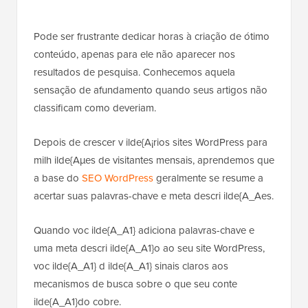
Pode ser frustrante dedicar horas à criação de ótimo
conteúdo, apenas para ele não aparecer nos
resultados de pesquisa. Conhecemos aquela
sensação de afundamento quando seus artigos não
classificam como deveriam.
Depois de crescer v ilde{A¡rios sites WordPress para
milh ilde{Aµes de visitantes mensais, aprendemos que
a base do
SEO WordPress
geralmente se resume a
acertar suas palavras-chave e meta descri ilde{A_Aes.
Quando voc ilde{A_A1} adiciona palavras-chave e
uma meta descri ilde{A_A1}o ao seu site WordPress,
voc ilde{A_A1} d ilde{A_A1} sinais claros aos
mecanismos de busca sobre o que seu conte
ilde{A_A1}do cobre.