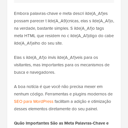
Embora palavras-chave e meta descri ilde{A_A1}es
possam parecer t ilde{A_A9}cnicas, elas s ilde{A_A1}o,
na verdade, bastante simples. S ilde{A_A1}o tags
meta HTML que residem no c ilde{A_A1}digo do cabe
ilde{A_A1}alho do seu site.
Elas s ilde{A_A1}o invis ilde{A_A1}veis para os
visitantes, mas importantes para os mecanismos de
busca e navegadores.
A boa notícia é que você não precisa mexer em
nenhum código. Ferramentas e plugins modernos de
SEO para WordPress
facilitam a adição e otimização
desses elementos diretamente do seu painel.
Quão Importantes São as Meta Palavras-Chave e