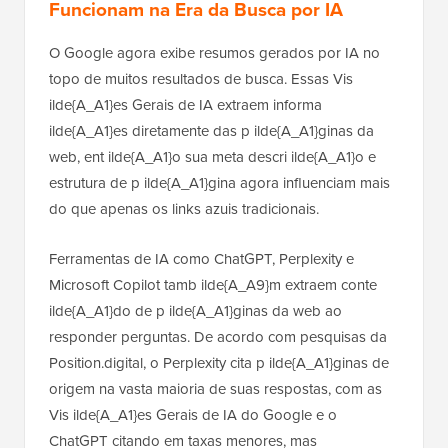
Funcionam na Era da Busca por IA
O Google agora exibe resumos gerados por IA no
topo de muitos resultados de busca. Essas Vis
ilde{A_A1}es Gerais de IA extraem informa
ilde{A_A1}es diretamente das p ilde{A_A1}ginas da
web, ent ilde{A_A1}o sua meta descri ilde{A_A1}o e
estrutura de p ilde{A_A1}gina agora influenciam mais
do que apenas os links azuis tradicionais.
Ferramentas de IA como ChatGPT, Perplexity e
Microsoft Copilot tamb ilde{A_A9}m extraem conte
ilde{A_A1}do de p ilde{A_A1}ginas da web ao
responder perguntas. De acordo com pesquisas da
Position.digital, o Perplexity cita p ilde{A_A1}ginas de
origem na vasta maioria de suas respostas, com as
Vis ilde{A_A1}es Gerais de IA do Google e o
ChatGPT citando em taxas menores, mas