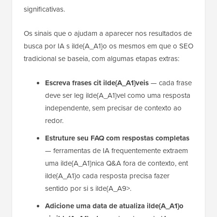
significativas.
Os sinais que o ajudam a aparecer nos resultados de
busca por IA s ilde{A_A1}o os mesmos em que o SEO
tradicional se baseia, com algumas etapas extras:
Escreva frases cit ilde{A_A1}veis
— cada frase
deve ser leg ilde{A_A1}vel como uma resposta
independente, sem precisar de contexto ao
redor.
Estruture seu FAQ com respostas completas
— ferramentas de IA frequentemente extraem
uma ilde{A_A1}nica Q&A fora de contexto, ent
ilde{A_A1}o cada resposta precisa fazer
sentido por si s ilde{A_A9>.
Adicione uma data de atualiza ilde{A_A1}o