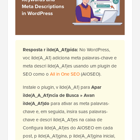
Resposta r ilde{A_A1}pida:
No WordPress,
voc ilde{A_A1} adiciona meta palavras-chave e
meta descri ilde{A_A1}es usando um plugin de
SEO como o
All in One SEO
(AIOSEO).
Instale o plugin, v ilde{A_A1} para
Apar
ilde{A_A_A1}ncia de Busca » Avan
ilde{A_A1}do
para ativar as meta palavras-
chave e, em seguida, insira suas palavras-
chave e descri ilde{A_A1}es na caixa de
Configura ilde{A_A1}es do AIOSEO em cada
post, p ilde{A_A1}gina, p ilde{A_A1}gina inicial,