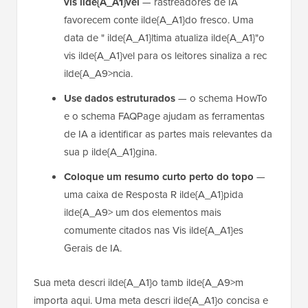
vis ilde{A_A1}vel
— rastreadores de IA
favorecem conte ilde{A_A1}do fresco. Uma
data de " ilde{A_A1}ltima atualiza ilde{A_A1}"o
vis ilde{A_A1}vel para os leitores sinaliza a rec
ilde{A_A9>ncia.
Use dados estruturados
— o schema HowTo
e o schema FAQPage ajudam as ferramentas
de IA a identificar as partes mais relevantes da
sua p ilde{A_A1}gina.
Coloque um resumo curto perto do topo
—
uma caixa de Resposta R ilde{A_A1}pida
ilde{A_A9> um dos elementos mais
comumente citados nas Vis ilde{A_A1}es
Gerais de IA.
Sua meta descri ilde{A_A1}o tamb ilde{A_A9>m
importa aqui. Uma meta descri ilde{A_A1}o concisa e