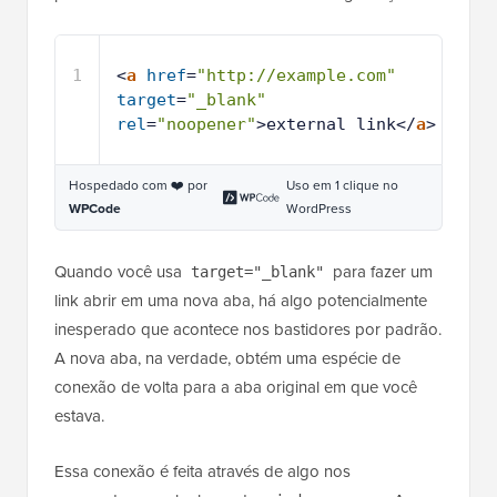
1
<
a
href
=
"http://example.com"
target
=
"_blank"
rel
=
"noopener"
>external link</
a
>
Hospedado com ❤️ por
Uso em 1 clique no
WPCode
WordPress
Quando você usa
para fazer um
target="_blank"
link abrir em uma nova aba, há algo potencialmente
inesperado que acontece nos bastidores por padrão.
A nova aba, na verdade, obtém uma espécie de
conexão de volta para a aba original em que você
estava.
Essa conexão é feita através de algo nos