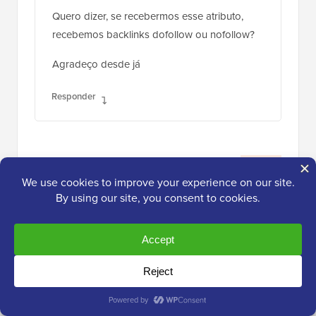
Quero dizer, se recebermos esse atributo,
recebemos backlinks dofollow ou nofollow?
Agradeço desde já
Responder
WPBeginner Support
ADMIN
28 de jan. de 2021 às 9:31
Esses atributos não afetariam se um link é
dofollow ou nofollow, isso seria
determinado se o link é nofollow ou não.
Responder