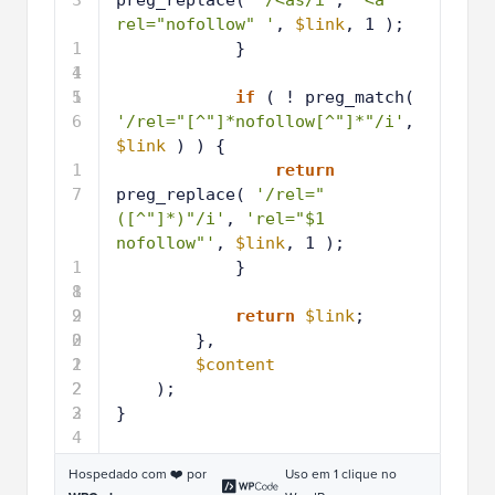
rel="nofollow" '
, 
$link
, 1 );
1
}
4
1
5
1
if
( ! preg_match( 
6
'/rel="[^"]*nofollow[^"]*"/i'
, 
$link
) ) {
1
return
7
preg_replace( 
'/rel="
([^"]*)"/i'
, 
'rel="$1 
nofollow"'
, 
$link
, 1 );
1
}
8
1
9
2
return
$link
;
0
2
},
1
2
$content
2
2
);
3
2
}
4
Hospedado com ❤️ por
Uso em 1 clique no