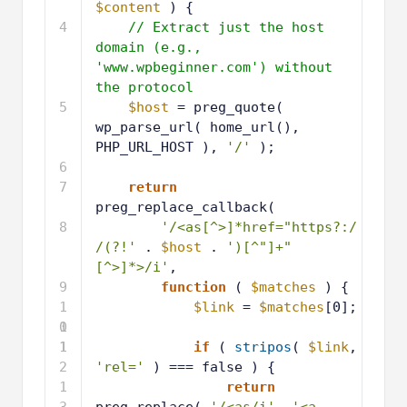
$content
) {
4
// Extract just the host 
domain (e.g., 
'www.wpbeginner.com') without 
the protocol
5
$host
= preg_quote( 
wp_parse_url( home_url(), 
PHP_URL_HOST ), 
'/'
);
6
7
return
preg_replace_callback(
8
'/<as[^>]*href="https?:/
/(?!'
. 
$host
. 
')[^"]+"
[^>]*>/i'
,
9
function
( 
$matches
) {
1
$link
= 
$matches
[0];
0
1
1
1
if
( 
stripos
( 
$link
, 
2
'rel='
) === false ) {
1
return
3
preg_replace( 
'/<as/i'
, 
'<a 