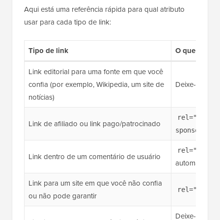
Aqui está uma referência rápida para qual atributo
usar para cada tipo de link:
Tipo de link
O que usar
Link editorial para uma fonte em que você
confia (por exemplo, Wikipedia, um site de
Deixe-o segui
notícias)
rel="spons
Link de afiliado ou link pago/patrocinado
)
sponsored"
(
rel="ugc"
Link dentro de um comentário de usuário
automaticame
Link para um site em que você não confia
rel="nofol
ou não pode garantir
Deixe-o segui