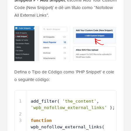
Code (New Snippet)’ e dê um título como “Nofollow
All External Links”.
Defina o Tipo de Código como ‘PHP Snippet’ e cole
o seguinte código:
1
add_filter( 
'the_content'
, 
'wpb_nofollow_external_links'
);
2
3
function
wpb_nofollow_external_links( 