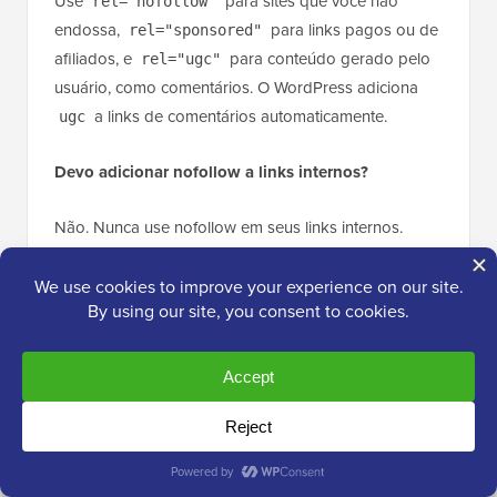
Use
para sites que você não
rel="nofollow"
endossa,
para links pagos ou de
rel="sponsored"
afiliados, e
para conteúdo gerado pelo
rel="ugc"
usuário, como comentários. O WordPress adiciona
a links de comentários automaticamente.
ugc
Devo adicionar nofollow a links internos?
Não. Nunca use nofollow em seus links internos.
Links internos
ajudam os motores de busca a rastrear
seu site e a passar autoridade entre suas próprias
páginas, o que é bom para SEO. Se você quiser
manter uma de suas próprias páginas fora dos
resultados de pesquisa, use uma tag noindex ou uma
regra robots.txt em vez disso, não nofollow.
Qual a diferença entre nofollow e noindex?