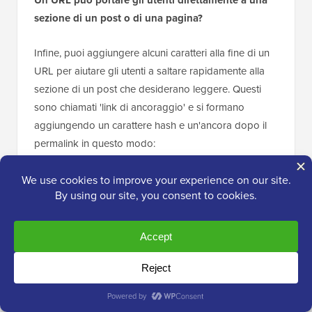
sezione di un post o di una pagina?
Infine, puoi aggiungere alcuni caratteri alla fine di un
URL per aiutare gli utenti a saltare rapidamente alla
sezione di un post che desiderano leggere. Questi
sono chiamati 'link di ancoraggio' e si formano
aggiungendo un carattere hash e un'ancora dopo il
permalink in questo modo:
https://example.com/this-is-a-blog-
post#sectionofblogpost
Puoi scoprire come e quando utilizzare i collegamenti
di ancoraggio nella nostra guida su
come aggiungere
facilmente collegamenti di ancoraggio in WordPress
.
Guide esperte sugli URL di WordPress