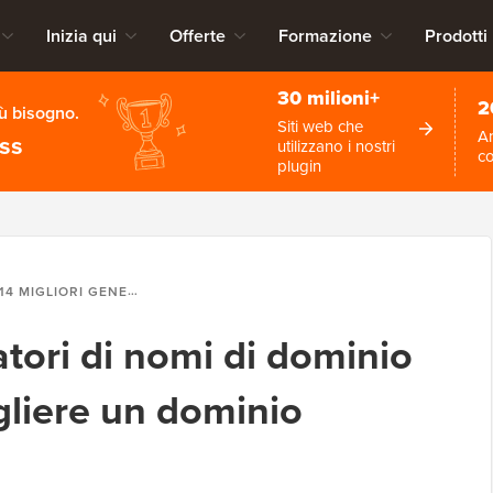
Inizia qui
Offerte
Formazione
Prodotti
30 milioni+
2
iù bisogno.
Siti web che
An
ess
utilizzano i nostri
c
plugin
14 MIGLIORI GENERATORI DI NOMI DI DOMINIO PER AIUTARTI A SCEGLIERE UN DOMINIO (VELOCE)
atori di nomi di dominio
egliere un dominio