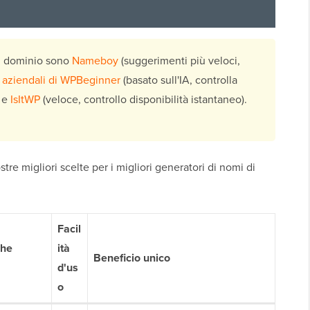
di dominio sono
Nameboy
(suggerimenti più veloci,
 aziendali di WPBeginner
(basato sull'IA, controlla
) e
IsItWP
(veloce, controllo disponibilità istantaneo).
tre migliori scelte per i migliori generatori di nomi di
Facil
che
ità
Beneficio unico
d'us
o