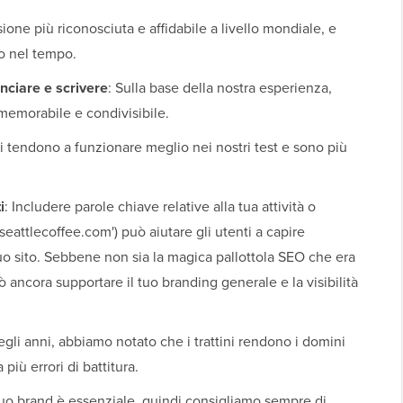
nsione più riconosciuta e affidabile a livello mondiale, e
o nel tempo.
unciare e scrivere
: Sulla base della nostra esperienza,
memorabile e condivisibile.
rti tendono a funzionare meglio nei nostri test e sono più
i
: Includere parole chiave relative alla tua attività o
eattlecoffee.com') può aiutare gli utenti a capire
uo sito. Sebbene non sia la magica pallottola SEO che era
ncora supportare il tuo branding generale e la visibilità
egli anni, abbiamo notato che i trattini rendono i domini
 più errori di battitura.
 tuo brand è essenziale, quindi consigliamo sempre di