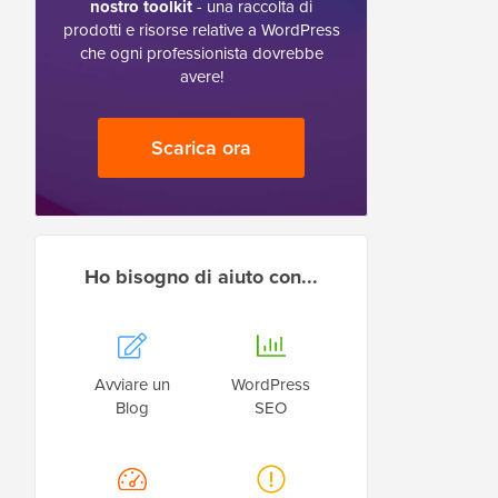
nostro toolkit
- una raccolta di
prodotti e risorse relative a WordPress
che ogni professionista dovrebbe
avere!
Scarica ora
Ho bisogno di aiuto con...
Avviare un
WordPress
Blog
SEO