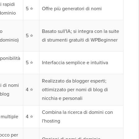
 rapidi
5 ⭐
Offre più generatori di nomi
dominio
o
Basato sull'IA; si integra con la suite
5 ⭐
 dominio)
di strumenti gratuiti di WPBeginner
ponibilità
5 ⭐
Interfaccia semplice e intuitiva
Realizzato da blogger esperti;
i di nomi
4 ⭐
ottimizzato per nomi di blog di
 blog
nicchia e personali
Combina la ricerca di domini con
multiple
4 ⭐
l'hosting
locco per