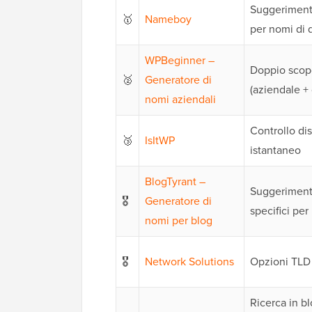
Suggerimenti
🥇
Nameboy
per nomi di 
WPBeginner –
Doppio scop
🥈
Generatore di
(aziendale +
nomi aziendali
Controllo dis
🥉
IsItWP
istantaneo
BlogTyrant –
Suggeriment
🎖️
Generatore di
specifici per
nomi per blog
🎖️
Network Solutions
Opzioni TLD 
Ricerca in b