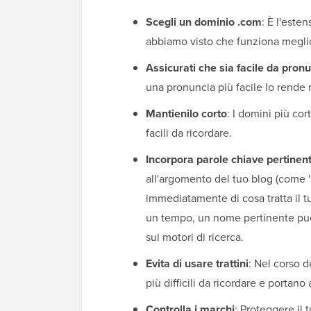
Scegli un dominio .com
: È l'este
abbiamo visto che funziona megli
Assicurati che sia facile da pron
una pronuncia più facile lo rende 
Mantienilo corto
: I domini più co
facili da ricordare.
Incorpora parole chiave pertinent
all'argomento del tuo blog (come 's
immediatamente di cosa tratta il t
un tempo, un nome pertinente può a
sui motori di ricerca.
Evita di usare trattini
: Nel corso d
più difficili da ricordare e portano a
Controlla i marchi
: Proteggere il