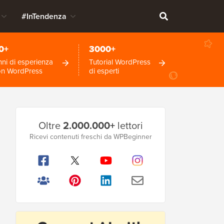
#InTendenza
0+
3000+
ni di esperienza
Tutorial WordPress
on WordPress
di esperti
Barra
Oltre
2.000.000+
lettori
laterale
Ricevi contenuti freschi da WPBeginner
principale