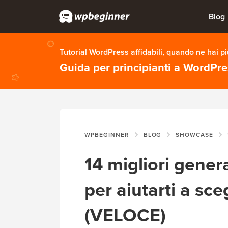
Blog
Tutorial WordPress affidabili, quando ne hai p
Guida per principianti a WordPr
WPBEGINNER
BLOG
SHOWCASE
14 migliori gener
per aiutarti a sc
(VELOCE)