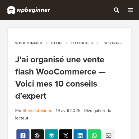
WPBEGINNER
BLOG
TUTORIELS
J'AI ORGANISÉ UNE VENTE FLASH WOOCOMMERCE — VOICI MES 10 CONSEILS D'EXPERT
J'ai organisé une vente
flash WooCommerce —
Voici mes 10 conseils
d'expert
Par
Shahzad Saeed
|
19 avril 2026
|
Divulgation du
lecteur