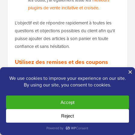
plugins de vente incitative et croisée
.
L'objectif est de répondre rapidement à toutes les
questions et objections possibles du client afin qu'il
puisse ajouter des articles à son panier en toute
confiance et sans hésitation.
Utilisez des remises et des coupons
intelligents
La bonne stratégie de réduction peut
augmenter
considérablement votre valeur moyenne de
commande
tout en créant l'urgence qui mène au
succès d'une vente flash. Il existe plusieurs types de
ventes flash que vous pouvez organiser, et une
logique de coupon intelligente encourage les clients à
acheter davantage.