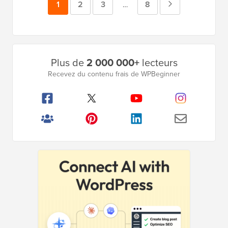
Page
1
Page
2
Page
3
Page
8
Page
Pages
…
intermédiaires
suivante
omises
Barre
Plus de
2 000 000+
lecteurs
latérale
Recevez du contenu frais de WPBeginner
principale