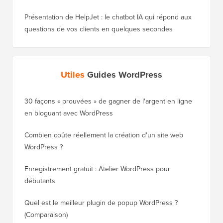
Présentation de HelpJet : le chatbot IA qui répond aux
questions de vos clients en quelques secondes
Utiles
Guides WordPress
30 façons « prouvées » de gagner de l'argent en ligne
Comment
en bloguant avec WordPress
WordPre
Combien coûte réellement la création d'un site web
Comment
WordPress ?
nouveau
Enregistrement gratuit : Atelier WordPress pour
Comment
débutants
de clas
Quel est le meilleur plugin de popup WordPress ?
Comment
(Comparaison)
(étape p