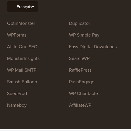
OptinMonster
Duplicator
WPForms
WP Simple Pay
All in One SEO
Easy Digital Downloads
MonsterInsights
SearchWP
WP Mail SMTP
RafflePress
Smash Balloon
PushEngage
SeedProd
WP Charitable
Nameboy
AffiliateWP