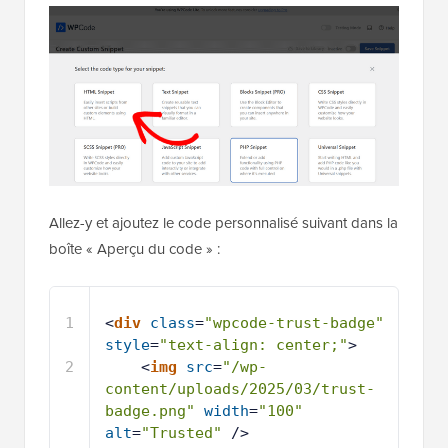
Allez-y et ajoutez le code personnalisé suivant dans la
boîte « Aperçu du code » :
1
<
div
class
=
"wpcode-trust-badge"
style
=
"text-align: center;"
>
2
<
img
src
=
"/wp-
content/uploads/2025/03/trust-
badge.png"
width
=
"100"
alt
=
"Trusted"
/>